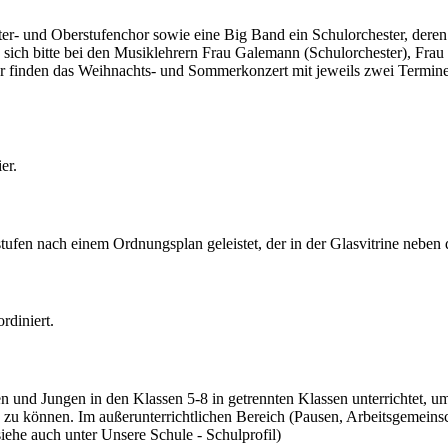
nter- und Oberstufenchor sowie eine Big Band ein Schulorchester, dere
sich bitte bei den Musiklehrern Frau Galemann (Schulorchester), Frau
r finden das Weihnachts- und Sommerkonzert mit jeweils zwei Terminen
er.
fen nach einem Ordnungsplan geleistet, der in der Glasvitrine neben 
rdiniert.
d Jungen in den Klassen 5-8 in getrennten Klassen unterrichtet, um 
u können. Im außerunterrichtlichen Bereich (Pausen, Arbeitsgemeinsch
iehe auch unter Unsere Schule - Schulprofil)