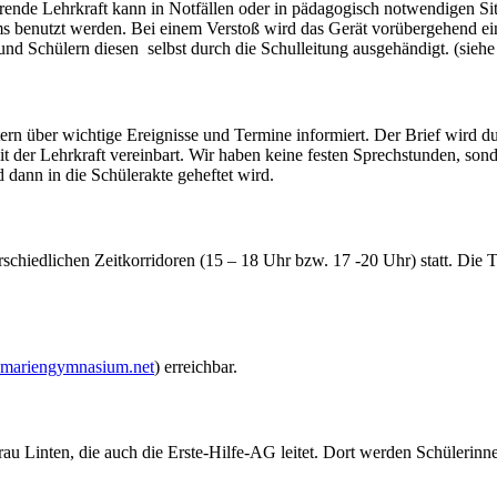
führende Lehrkraft kann in Notfällen oder in pädagogisch notwendigen 
ms benutzt werden. Bei einem Verstoß wird das Gerät vorübergehend ei
 und Schülern diesen selbst durch die Schulleitung ausgehändigt. (sieh
ltern über wichtige Ereignisse und Termine informiert. Der Brief wird 
t der Lehrkraft vereinbart. Wir haben keine festen Sprechstunden, son
d dann in die Schülerakte geheftet wird.
rschiedlichen Zeitkorridoren (15 – 18 Uhr bzw. 17 -20 Uhr) statt. Die
ariengymnasium.net
) erreichbar.
au Linten, die auch die Erste-Hilfe-AG leitet. Dort werden Schülerinne