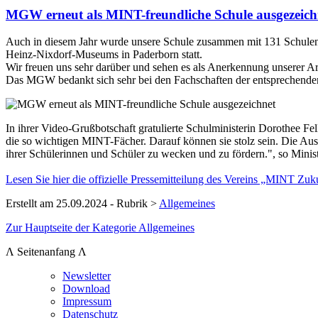
MGW erneut als MINT-freundliche Schule ausgezeich
Auch in diesem Jahr wurde unsere Schule zusammen mit 131 Schulen 
Heinz-Nixdorf-Museums in Paderborn statt.
Wir freuen uns sehr darüber und sehen es als Anerkennung unserer Ar
Das MGW bedankt sich sehr bei den Fachschaften der entsprechend
In ihrer Video-Grußbotschaft gratulierte Schulministerin Dorothee F
die so wichtigen MINT-Fächer. Darauf können sie stolz sein. Die Ausz
ihrer Schülerinnen und Schüler zu wecken und zu fördern.", so Minist
Lesen Sie hier die offizielle Pressemitteilung des Vereins „MINT Zuk
Erstellt am 25.09.2024 - Rubrik >
Allgemeines
Zur Hauptseite der Kategorie Allgemeines
Λ Seitenanfang Λ
Newsletter
Download
Impressum
Datenschutz