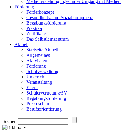
Medienerziehung - gesunder Umgang mit Medien
Förderung
Förderkonzept
Gesundheits- und Sozialkompetenz
Begabungsförderung
Praktika
Zertifikate
Das Selbstlernzentrum
Aktuell
Startseite Aktuell
Allgemeines
Aktivitäten
Förderung
Schulverwaltung
Unterricht
Veranstaltung
Eltern
Schülervertretung/SV
Begabungsförderung
Presseschau
Berufsorientierung
Suchen