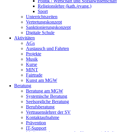
Politik / Wirtschaft und Sozialwissenschaft
Religionslehre (kath./evang.)
Sport
Unterrichtszeiten
Vertretungskonzept
Sanktionierungskonzept
Digitale Schule
Aktivitäten
AGs
Austausch und Fahrten
Projekte
Musik
Kurse
MINT
Fairtrade
Kunst am MGW
Beratung
Beratung am MGW
Systemische Beratung
Seelsorgliche Beratung
Berufsberatung
Vertrauenslehrer der SV
Kontaktaufnahme
Prävention
IT-Support