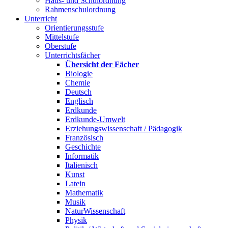
Haus- und Schulordnung
Rahmenschulordnung
Unterricht
Orientierungsstufe
Mittelstufe
Oberstufe
Unterrichtsfächer
Übersicht der Fächer
Biologie
Chemie
Deutsch
Englisch
Erdkunde
Erdkunde-Umwelt
Erziehungswissenschaft / Pädagogik
Französisch
Geschichte
Informatik
Italienisch
Kunst
Latein
Mathematik
Musik
NaturWissenschaft
Physik