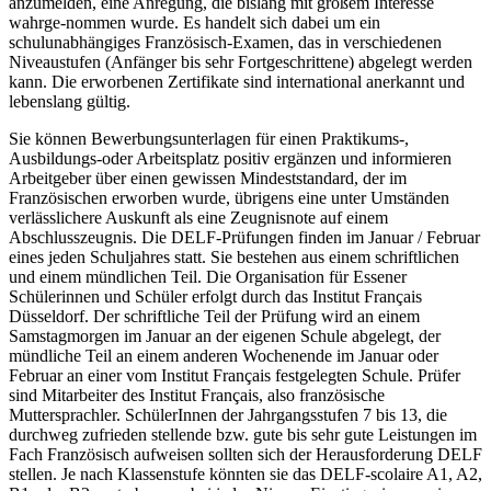
anzumelden, eine Anregung, die bislang mit großem Interesse
wahrge-nommen wurde. Es handelt sich dabei um ein
schulunabhängiges Französisch-Examen, das in verschiedenen
Niveaustufen (Anfänger bis sehr Fortgeschrittene) abgelegt werden
kann. Die erworbenen Zertifikate sind international anerkannt und
lebenslang gültig.
Sie können Bewerbungsunterlagen für einen Praktikums-,
Ausbildungs-oder Arbeitsplatz positiv ergänzen und informieren
Arbeitgeber über einen gewissen Mindeststandard, der im
Französischen erworben wurde, übrigens eine unter Umständen
verlässlichere Auskunft als eine Zeugnisnote auf einem
Abschlusszeugnis. Die DELF-Prüfungen finden im Januar / Februar
eines jeden Schuljahres statt. Sie bestehen aus einem schriftlichen
und einem mündlichen Teil. Die Organisation für Essener
Schülerinnen und Schüler erfolgt durch das Institut Français
Düsseldorf. Der schriftliche Teil der Prüfung wird an einem
Samstagmorgen im Januar an der eigenen Schule abgelegt, der
mündliche Teil an einem anderen Wochenende im Januar oder
Februar an einer vom Institut Français festgelegten Schule. Prüfer
sind Mitarbeiter des Institut Français, also französische
Muttersprachler. SchülerInnen der Jahrgangsstufen 7 bis 13, die
durchweg zufrieden stellende bzw. gute bis sehr gute Leistungen im
Fach Französisch aufweisen sollten sich der Herausforderung DELF
stellen. Je nach Klassenstufe könnten sie das DELF-scolaire A1, A2,