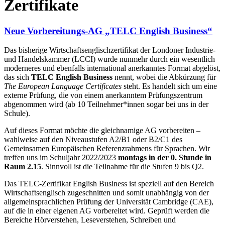
Zertifikate
Neue Vorbereitungs-AG „TELC English Business“
Das bisherige Wirtschaftsenglischzertifikat der Londoner Industrie-
und Handelskammer (LCCI) wurde nunmehr durch ein wesentlich
moderneres und ebenfalls international anerkanntes Format abgelöst,
das sich
TELC English Business
nennt, wobei die Abkürzung für
The European Language Certificates
steht. Es handelt sich um eine
externe Prüfung, die von einem anerkanntem Prüfungszentrum
abgenommen wird (ab 10 Teilnehmer*innen sogar bei uns in der
Schule).
Auf dieses Format möchte die gleichnamige AG vorbereiten –
wahlweise auf den Niveaustufen A2/B1 oder B2/C1 des
Gemeinsamen Europäischen Referenzrahmens für Sprachen. Wir
treffen uns im Schuljahr 2022/2023
montags in der 0. Stunde in
Raum 2.15
. Sinnvoll ist die Teilnahme für die Stufen 9 bis Q2.
Das TELC-Zertifikat English Business ist speziell auf den Bereich
Wirtschaftsenglisch zugeschnitten und somit unabhängig von der
allgemeinsprachlichen Prüfung der Universität Cambridge (CAE),
auf die in einer eigenen AG vorbereitet wird. Geprüft werden die
Bereiche Hörverstehen, Leseverstehen, Schreiben und