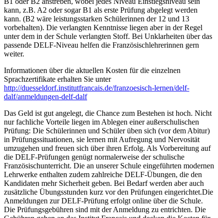
B1 oder B2 anstreben, wobei jedes Niveau Einstiegsniveau sein
kann, z.B. A2 oder sogar B1 als erste Prüfung abgelegt werden
kann. (B2 wäre leistungsstarken Schülerinnen der 12 und 13
vorbehalten). Die verlangten Kenntnisse liegen aber in der Regel
unter dem in der Schule verlangten Stoff. Bei Unklarheiten über das
passende DELF-Niveau helfen die Französischlehrerinnen gern
weiter.
Informationen über die aktuellen Kosten für die einzelnen
Sprachzertifikate erhalten Sie unter
http://duesseldorf.institutfrancais.de/franzoesisch-lernen/delf-
dalf/anmeldungen-delf-dalf
Das Geld ist gut angelegt, die Chance zum Bestehen ist hoch. Nicht
nur fachliche Vorteile liegen im Ablegen einer außerschulischen
Prüfung: Die Schülerinnen und Schüler üben sich (vor dem Abitur)
in Prüfungssituationen, sie lernen mit Aufregung und Nervosität
umzugehen und freuen sich über ihren Erfolg. Als Vorbereitung auf
die DELF-Prüfungen genügt normalerweise der schulische
Französischunterricht. Die an unserer Schule eingeführten modernen
Lehrwerke enthalten zudem zahlreiche DELF-Übungen, die den
Kandidaten mehr Sicherheit geben. Bei Bedarf werden aber auch
zusätzliche Übungsstunden kurz vor den Prüfungen eingerichtet.Die
Anmeldungen zur DELF-Prüfung erfolgt online über die Schule.
Die Prüfungsgebühren sind mit der Anmeldung zu entrichten. Die