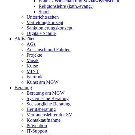
Politik / Wirtschaft und Sozialwissenschaft
Religionslehre (kath./evang.)
Sport
Unterrichtszeiten
Vertretungskonzept
Sanktionierungskonzept
Digitale Schule
Aktivitäten
AGs
Austausch und Fahrten
Projekte
Musik
Kurse
MINT
Fairtrade
Kunst am MGW
Beratung
Beratung am MGW
Systemische Beratung
Seelsorgliche Beratung
Berufsberatung
Vertrauenslehrer der SV
Kontaktaufnahme
Prävention
IT-Support