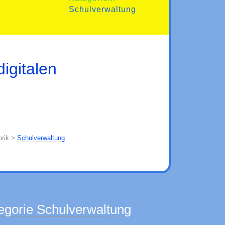
Schulverwaltung
igitalen
brik >
Schulverwaltung
egorie Schulverwaltung